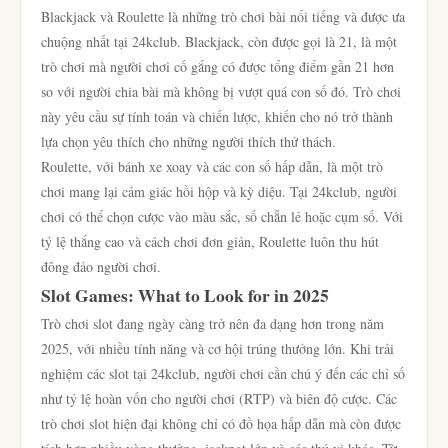
Blackjack và Roulette là những trò chơi bài nổi tiếng và được ưa
chuộng nhất tại 24kclub. Blackjack, còn được gọi là 21, là một
trò chơi mà người chơi cố gắng có được tổng điểm gần 21 hơn
so với người chia bài mà không bị vượt quá con số đó. Trò chơi
này yêu cầu sự tính toán và chiến lược, khiến cho nó trở thành
lựa chọn yêu thích cho những người thích thử thách.
Roulette, với bánh xe xoay và các con số hấp dẫn, là một trò
chơi mang lại cảm giác hồi hộp và kỳ diệu. Tại 24kclub, người
chơi có thể chọn cược vào màu sắc, số chẵn lẻ hoặc cụm số. Với
tỷ lệ thắng cao và cách chơi đơn giản, Roulette luôn thu hút
đông đảo người chơi.
Slot Games: What to Look for in 2025
Trò chơi slot đang ngày càng trở nên đa dạng hơn trong năm
2025, với nhiều tính năng và cơ hội trúng thưởng lớn. Khi trải
nghiệm các slot tại 24kclub, người chơi cần chú ý đến các chỉ số
như tỷ lệ hoàn vốn cho người chơi (RTP) và biên độ cược. Các
trò chơi slot hiện đại không chỉ có đồ họa hấp dẫn mà còn được