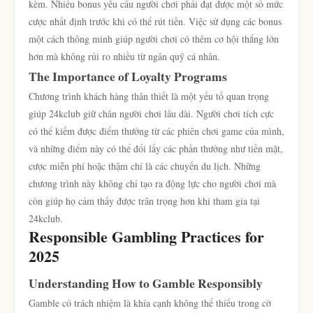
kèm. Nhiều bonus yêu cầu người chơi phải đạt được một số mức
cược nhất định trước khi có thể rút tiền. Việc sử dụng các bonus
một cách thông minh giúp người chơi có thêm cơ hội thắng lớn
hơn mà không rủi ro nhiều từ ngân quỹ cá nhân.
The Importance of Loyalty Programs
Chương trình khách hàng thân thiết là một yếu tố quan trọng
giúp 24kclub giữ chân người chơi lâu dài. Người chơi tích cực
có thể kiếm được điểm thưởng từ các phiên chơi game của mình,
và những điểm này có thể đổi lấy các phần thưởng như tiền mặt,
cược miễn phí hoặc thậm chí là các chuyến du lịch. Những
chương trình này không chỉ tạo ra động lực cho người chơi mà
còn giúp họ cảm thấy được trân trọng hơn khi tham gia tại
24kclub.
Responsible Gambling Practices for
2025
Understanding How to Gamble Responsibly
Gamble có trách nhiệm là khía cạnh không thể thiếu trong cờ