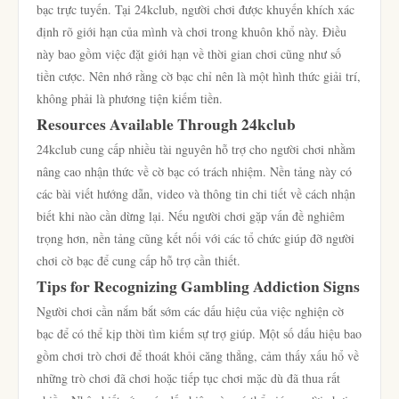
bạc trực tuyến. Tại 24kclub, người chơi được khuyến khích xác
định rõ giới hạn của mình và chơi trong khuôn khổ này. Điều
này bao gồm việc đặt giới hạn về thời gian chơi cũng như số
tiền cược. Nên nhớ rằng cờ bạc chỉ nên là một hình thức giải trí,
không phải là phương tiện kiếm tiền.
Resources Available Through 24kclub
24kclub cung cấp nhiều tài nguyên hỗ trợ cho người chơi nhằm
nâng cao nhận thức về cờ bạc có trách nhiệm. Nền tảng này có
các bài viết hướng dẫn, video và thông tin chi tiết về cách nhận
biết khi nào cần dừng lại. Nếu người chơi gặp vấn đề nghiêm
trọng hơn, nền tảng cũng kết nối với các tổ chức giúp đỡ người
chơi cờ bạc để cung cấp hỗ trợ cần thiết.
Tips for Recognizing Gambling Addiction Signs
Người chơi cần nắm bắt sớm các dấu hiệu của việc nghiện cờ
bạc để có thể kịp thời tìm kiếm sự trợ giúp. Một số dấu hiệu bao
gồm chơi trò chơi để thoát khỏi căng thẳng, cảm thấy xấu hổ về
những trò chơi đã chơi hoặc tiếp tục chơi mặc dù đã thua rất