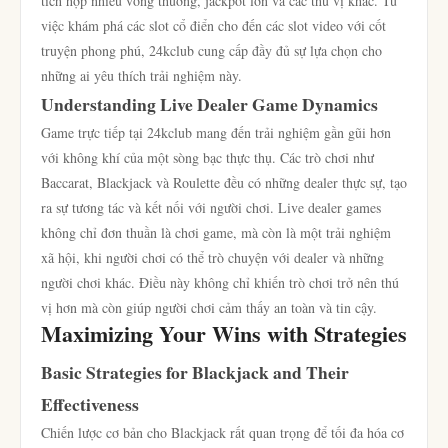
tích hợp nhiều vòng thưởng, jackpot lớn và các thú vị khác. Từ
việc khám phá các slot cổ điển cho đến các slot video với cốt
truyện phong phú, 24kclub cung cấp đầy đủ sự lựa chọn cho
những ai yêu thích trải nghiệm này.
Understanding Live Dealer Game Dynamics
Game trực tiếp tại 24kclub mang đến trải nghiệm gần gũi hơn
với không khí của một sòng bạc thực thụ. Các trò chơi như
Baccarat, Blackjack và Roulette đều có những dealer thực sự, tạo
ra sự tương tác và kết nối với người chơi. Live dealer games
không chỉ đơn thuần là chơi game, mà còn là một trải nghiệm
xã hội, khi người chơi có thể trò chuyện với dealer và những
người chơi khác. Điều này không chỉ khiến trò chơi trở nên thú
vị hơn mà còn giúp người chơi cảm thấy an toàn và tin cậy.
Maximizing Your Wins with Strategies
Basic Strategies for Blackjack and Their
Effectiveness
Chiến lược cơ bản cho Blackjack rất quan trọng để tối đa hóa cơ