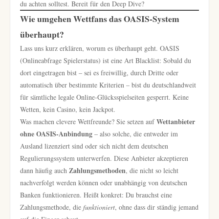
du achten solltest. Bereit für den Deep Dive?
Wie umgehen Wettfans das OASIS-System
überhaupt?
Lass uns kurz erklären, worum es überhaupt geht. OASIS
(Onlineabfrage Spielerstatus) ist eine Art Blacklist: Sobald du
dort eingetragen bist – sei es freiwillig, durch Dritte oder
automatisch über bestimmte Kriterien – bist du deutschlandweit
für sämtliche legale Online-Glücksspielseiten gesperrt. Keine
Wetten, kein Casino, kein Jackpot.
Wettanbieter
Was machen clevere Wettfreunde? Sie setzen auf
ohne OASIS-Anbindung
– also solche, die entweder im
Ausland lizenziert sind oder sich nicht dem deutschen
Regulierungssystem unterwerfen. Diese Anbieter akzeptieren
Zahlungsmethoden
dann häufig auch
, die nicht so leicht
nachverfolgt werden können oder unabhängig von deutschen
Banken funktionieren. Heißt konkret: Du brauchst eine
Zahlungsmethode, die
funktioniert
, ohne dass dir ständig jemand