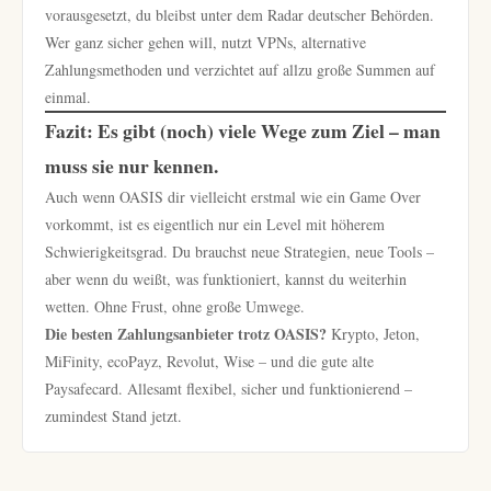
vorausgesetzt, du bleibst unter dem Radar deutscher Behörden.
Wer ganz sicher gehen will, nutzt VPNs, alternative
Zahlungsmethoden und verzichtet auf allzu große Summen auf
einmal.
Fazit: Es gibt (noch) viele Wege zum Ziel – man
muss sie nur kennen.
Auch wenn OASIS dir vielleicht erstmal wie ein Game Over
vorkommt, ist es eigentlich nur ein Level mit höherem
Schwierigkeitsgrad. Du brauchst neue Strategien, neue Tools –
aber wenn du weißt, was funktioniert, kannst du weiterhin
wetten. Ohne Frust, ohne große Umwege.
Die besten Zahlungsanbieter trotz OASIS?
Krypto, Jeton,
MiFinity, ecoPayz, Revolut, Wise – und die gute alte
Paysafecard. Allesamt flexibel, sicher und funktionierend –
zumindest Stand jetzt.