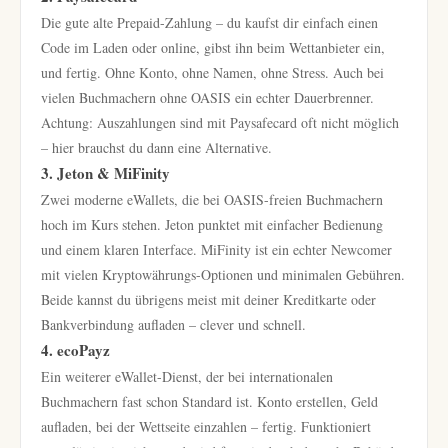
Die gute alte Prepaid-Zahlung – du kaufst dir einfach einen
Code im Laden oder online, gibst ihn beim Wettanbieter ein,
und fertig. Ohne Konto, ohne Namen, ohne Stress. Auch bei
vielen Buchmachern ohne OASIS ein echter Dauerbrenner.
Achtung: Auszahlungen sind mit Paysafecard oft nicht möglich
– hier brauchst du dann eine Alternative.
3.
Jeton & MiFinity
Zwei moderne eWallets, die bei OASIS-freien Buchmachern
hoch im Kurs stehen. Jeton punktet mit einfacher Bedienung
und einem klaren Interface. MiFinity ist ein echter Newcomer
mit vielen Kryptowährungs-Optionen und minimalen Gebühren.
Beide kannst du übrigens meist mit deiner Kreditkarte oder
Bankverbindung aufladen – clever und schnell.
4.
ecoPayz
Ein weiterer eWallet-Dienst, der bei internationalen
Buchmachern fast schon Standard ist. Konto erstellen, Geld
aufladen, bei der Wettseite einzahlen – fertig. Funktioniert