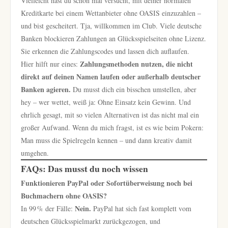
Vielleicht hast du schon mal versucht, mit deiner normalen
Kreditkarte bei einem Wettanbieter ohne OASIS einzuzahlen –
und bist gescheitert. Tja, willkommen im Club. Viele deutsche
Banken blockieren Zahlungen an Glücksspielseiten ohne Lizenz.
Sie erkennen die Zahlungscodes und lassen dich auflaufen.
Zahlungsmethoden nutzen, die nicht
Hier hilft nur eines:
direkt auf deinen Namen laufen oder außerhalb deutscher
Banken agieren.
Du musst dich ein bisschen umstellen, aber
hey – wer wettet, weiß ja: Ohne Einsatz kein Gewinn. Und
ehrlich gesagt, mit so vielen Alternativen ist das nicht mal ein
großer Aufwand. Wenn du mich fragst, ist es wie beim Pokern:
Man muss die Spielregeln kennen – und dann kreativ damit
umgehen.
FAQs: Das musst du noch wissen
Funktionieren PayPal oder Sofortüberweisung noch bei
Buchmachern ohne OASIS?
Nein.
In 99 % der Fälle:
PayPal hat sich fast komplett vom
deutschen Glücksspielmarkt zurückgezogen, und