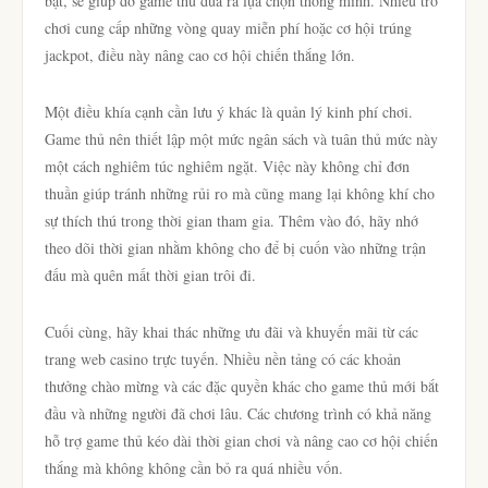
bật, sẽ giúp đỡ game thủ đưa ra lựa chọn thông minh. Nhiều trò
chơi cung cấp những vòng quay miễn phí hoặc cơ hội trúng
jackpot, điều này nâng cao cơ hội chiến thắng lớn.
Một điều khía cạnh cần lưu ý khác là quản lý kinh phí chơi.
Game thủ nên thiết lập một mức ngân sách và tuân thủ mức này
một cách nghiêm túc nghiêm ngặt. Việc này không chỉ đơn
thuần giúp tránh những rủi ro mà cũng mang lại không khí cho
sự thích thú trong thời gian tham gia. Thêm vào đó, hãy nhớ
theo dõi thời gian nhằm không cho để bị cuốn vào những trận
đấu mà quên mất thời gian trôi đi.
Cuối cùng, hãy khai thác những ưu đãi và khuyến mãi từ các
trang web casino trực tuyến. Nhiều nền tảng có các khoản
thưởng chào mừng và các đặc quyền khác cho game thủ mới bắt
đầu và những người đã chơi lâu. Các chương trình có khả năng
hỗ trợ game thủ kéo dài thời gian chơi và nâng cao cơ hội chiến
thắng mà không không cần bỏ ra quá nhiều vốn.