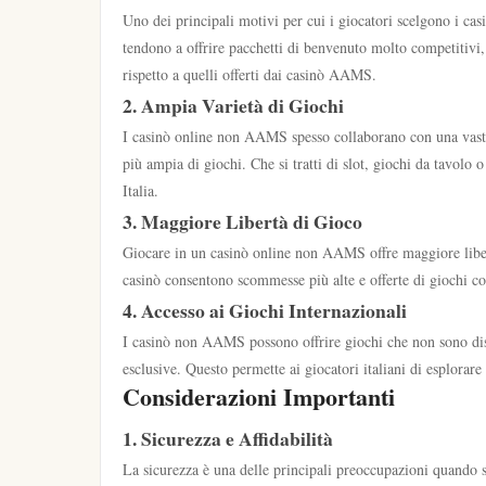
Uno dei principali motivi per cui i giocatori scelgono i c
tendono a offrire pacchetti di benvenuto molto competitivi
rispetto a quelli offerti dai casinò AAMS.
2.
Ampia Varietà di Giochi
I casinò online non AAMS spesso collaborano con una vasta 
più ampia di giochi. Che si tratti di slot, giochi da tavolo 
Italia.
3.
Maggiore Libertà di Gioco
Giocare in un casinò online non AAMS offre maggiore libert
casinò consentono scommesse più alte e offerte di giochi co
4.
Accesso ai Giochi Internazionali
I casinò non AAMS possono offrire giochi che non sono dispon
esclusive. Questo permette ai giocatori italiani di esplora
Considerazioni Importanti
1.
Sicurezza e Affidabilità
La sicurezza è una delle principali preoccupazioni quando 