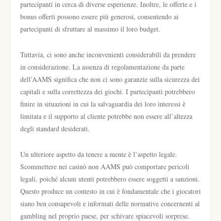
partecipanti in cerca di diverse esperienze. Inoltre, le offerte e i
bonus offerti possono essere più generosi, consentendo ai
partecipanti di sfruttare al massimo il loro budget.
Tuttavia, ci sono anche inconvenienti considerabili da prendere
in considerazione. La assenza di regolamentazione da parte
dell’AAMS significa che non ci sono garanzie sulla sicurezza dei
capitali e sulla correttezza dei giochi. I partecipanti potrebbero
finire in situazioni in cui la salvaguardia dei loro interessi è
limitata e il supporto al cliente potrebbe non essere all’altezza
degli standard desiderati.
Un ulteriore aspetto da tenere a mente è l’aspetto legale.
Scommettere nei casinò non AAMS può comportare pericoli
legali, poiché alcuni utenti potrebbero essere soggetti a sanzioni.
Questo produce un contesto in cui è fondamentale che i giocatori
siano ben consapevoli e informati delle normative concernenti al
gambling nel proprio paese, per schivare spiacevoli sorprese.