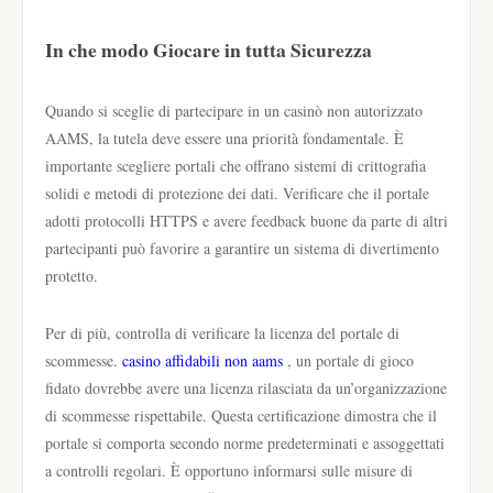
In che modo Giocare in tutta Sicurezza
Quando si sceglie di partecipare in un casinò non autorizzato
AAMS, la tutela deve essere una priorità fondamentale. È
importante scegliere portali che offrano sistemi di crittografia
solidi e metodi di protezione dei dati. Verificare che il portale
adotti protocolli HTTPS e avere feedback buone da parte di altri
partecipanti può favorire a garantire un sistema di divertimento
protetto.
Per di più, controlla di verificare la licenza del portale di
scommesse.
casino affidabili non aams
, un portale di gioco
fidato dovrebbe avere una licenza rilasciata da un’organizzazione
di scommesse rispettabile. Questa certificazione dimostra che il
portale si comporta secondo norme predeterminati e assoggettati
a controlli regolari. È opportuno informarsi sulle misure di