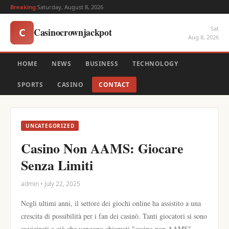
Breaking:
Saturday, August 8, 2026
Sat
Casinocrownjackpot
C
Aug 8, 2026
HOME
NEWS
BUSINESS
TECHNOLOGY
SPORTS
CASINO
CONTACT
UNCATEGORIZED
Casino Non AAMS: Giocare
Senza Limiti
admin • July 22, 2025
Negli ultimi anni, il settore dei giochi online ha assistito a una
crescita di possibilità per i fan dei casinò. Tanti giocatori si sono
avvicinati a ciò che vengono chiamati "casino non AAMS",